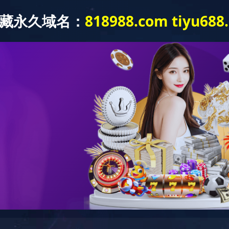
展示
案例中心
资质荣誉
爱