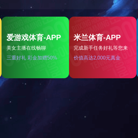
哈尔滨指切机
哈尔滨MS3512C梳齿