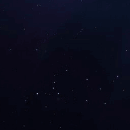
哈尔滨MJ153自动进料木工圆锯机
哈尔
关于中大
新闻资讯
About
News
公司简介
公司动态
爱体育
行业动态